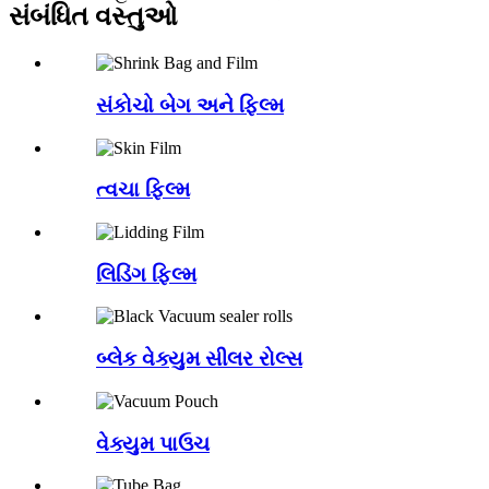
સંબંધિત વસ્તુઓ
સંકોચો બેગ અને ફિલ્મ
ત્વચા ફિલ્મ
લિડિંગ ફિલ્મ
બ્લેક વેક્યુમ સીલર રોલ્સ
વેક્યુમ પાઉચ