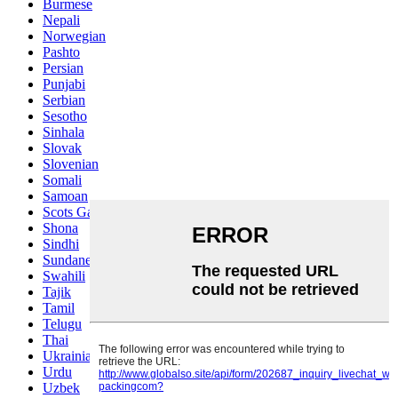
Burmese
Nepali
Norwegian
Pashto
Persian
Punjabi
Serbian
Sesotho
Sinhala
Slovak
Slovenian
Somali
Samoan
Scots Gaelic
Shona
Sindhi
Sundanese
Swahili
Tajik
Tamil
Telugu
Thai
Ukrainian
Urdu
Uzbek