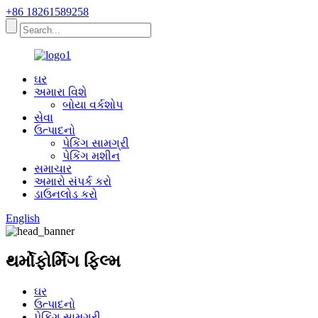
+86 18261589258
ઘર
અમારા વિશે
બોયા વર્કશોપ
સેવા
ઉત્પાદનો
પેકિંગ સામગ્રી
પેકિંગ મશીન
સમાચાર
અમારો સંપર્ક કરો
ડાઉનલોડ કરો
English
થર્મોફોર્મિંગ ફિલ્મ
ઘર
ઉત્પાદનો
પેકિંગ સામગ્રી