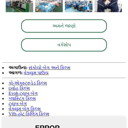
અમને જાણો
વર્કશોપ
અગાઉના:
સંકોચો બેગ અને ફિલ્મ
આગળ:
વેક્યુમ પાઉચ
કો-એક્સ્ટ્રુડેડ ફિલ્મ
ઇવોહ ફિલ્મ
Evoh ટ્યુબ બેગ
પ્લાસ્ટિક ફિલ્મ
ટ્યુબ બેગ
વેક્યુમ બેગ ફિલ્મ
Vffs હોટ ફિલિંગ ફિલ્મ