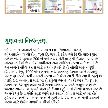
ગુણવત્તા નિયંત્રણ
બોયા ખાતે અમારી પાસે અમારા QC વિભાગમાં કડક,
ચોકસાઈવાળા લોકોનું જૂથ છે, જ્યારે દરેક ઓર્ડર ઉત્પાદન શરૂ
કરે છે ત્યારે પ્રથમ 200 બેગને કચરાપેટીમાં ફેંકી દેવામાં આવે છે
કારણ કે તેનો ઉપયોગ મશીનને સમાયોજિત કરવા માટે થાય છે.
આ બેગને સીલ કરવા માટે તેઓ તપાસે છે તે સૌથી મહત્વપૂર્ણ
છે.પછી બીજી 1000 બેગ તેઓ નિયમિતપણે દેખાવ અને કાર્યનું
પરીક્ષણ કરશે તેની ખાતરી કરવા માટે કે તે સારી રીતે ચાલી રહ્યું છે
.પછી QC બનાવવા માટે બાકી રહેલા અન્ય લોકો અકાળે તપાસ
કરશે .ઓર્ડર પૂરો થયા પછી તેઓ દરેક બેચ માટે નમૂના રાખે છે
જ્યારે અમારા ગ્રાહકો પાસે કોઈ માલ હોય તો તેઓ પ્રાપ્ત કરે છે.
અમને પ્રશ્નોના પ્રતિસાદ અમે સમસ્યાને શોધવા માટે સ્પષ્ટ રીતે
ટ્રૅક કરી શકીએ છીએ અને તે ફરી ક્યારેય ન બને તેની ખાતરી
કરવા માટે ઉકેલ મેળવી શકીએ છીએ.