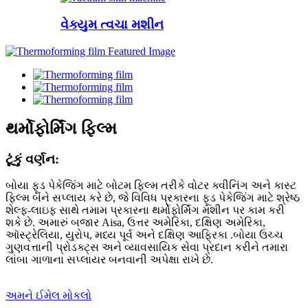
વેક્યુમ ત્વચા મશીન
થર્મોફોર્મિંગ ફિલ્મ
ટૂંકું વર્ણન:
બોયા ફૂડ પેકેજિંગ માટે બોટમ ફિલ્મ તરીકે વોટર ક્વીનિંગ અને કાસ્ટ
ફિલ્મ બંને સપ્લાય કરે છે, જે વિવિધ પ્રકારના ફૂડ પેકેજિંગ માટે શ્રેષ્ઠ
શેલ્ફ-લાઇફ સાથે તમામ પ્રકારના થર્મોફોર્મિંગ મશીન પર કામ કરી
શકે છે. અમારું બજાર Aisa, ઉત્તર અમેરિકા, દક્ષિણ અમેરિકા,
ઑસ્ટ્રેલિયા, યુરોપ, મધ્ય પૂર્વ અને દક્ષિણ આફ્રિકા .બોયા ઉચ્ચ
ગુણવત્તાની પ્રોડક્ટ્સ અને વ્યાવસાયિક સેવા પ્રદાન કરીને તમારા
લાંબા ગાળાના સપ્લાયર બનવાની અપેક્ષા રાખે છે.
અમને ઈમેલ મોકલો