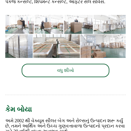
પેકેજ કન્સલ્ટ, શિપમેન્ટ કન્સલ્ટ, આફ્ટર સેલ સર્વિસ.
વધુ શીખો
કેમ બોયા
અમે 2002 થી વેક્યૂમ સીલર બેગ અને રોલ્સનું ઉત્પાદન શરૂ કર્યું
છે, તમને આર્થિક અને ઉચ્ચ ગુણવત્તાવાળા ઉત્પાદનો પ્રદાન કરવા