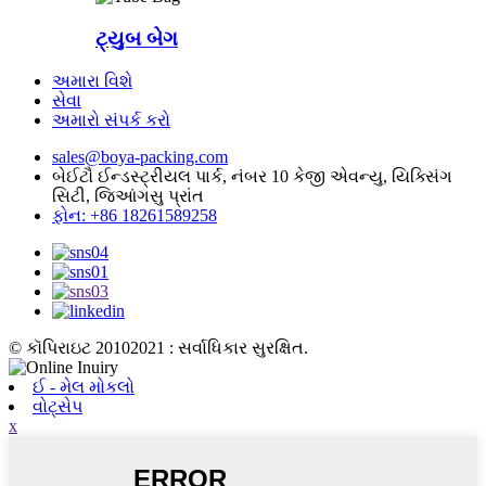
ટ્યુબ બેગ
અમારા વિશે
સેવા
અમારો સંપર્ક કરો
sales@boya-packing.com
બેઈટૌ ઈન્ડસ્ટ્રીયલ પાર્ક, નંબર 10 કેજી એવન્યુ, યિક્સિંગ
સિટી, જિઆંગસુ પ્રાંત
ફોન: +86 18261589258
© કૉપિરાઇટ 20102021 : સર્વાધિકાર સુરક્ષિત.
ઈ - મેલ મોકલો
વોટ્સેપ
x