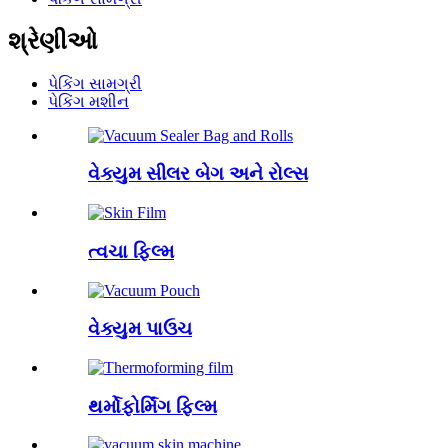
શ્રેણીઓ
પેકિંગ સામગ્રી
પેકિંગ મશીન
વેક્યુમ સીલર બેગ અને રોલ્સ
ત્વચા ફિલ્મ
વેક્યુમ પાઉચ
થર્મોફોર્મિંગ ફિલ્મ