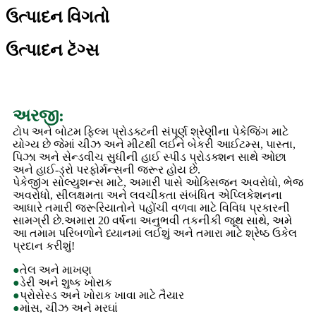
ઉત્પાદન વિગતો
ઉત્પાદન ટૅગ્સ
અરજી:
ટોપ અને બોટમ ફિલ્મ પ્રોડક્ટની સંપૂર્ણ શ્રેણીના પેકેજિંગ માટે
યોગ્ય છે જેમાં ચીઝ અને મીટથી લઈને બેકરી આઈટમ્સ, પાસ્તા,
પિઝા અને સેન્ડવીચ સુધીની હાઈ સ્પીડ પ્રોડક્શન સાથે ઓછા
અને હાઈ-ડ્રો પરફોર્મન્સની જરૂર હોય છે.
પેકેજીંગ સોલ્યુશન્સ માટે, અમારી પાસે ઓક્સિજન અવરોધો, ભેજ
અવરોધો, સીલક્ષમતા અને લવચીકતા સંબંધિત એપ્લિકેશનના
આધારે તમારી જરૂરિયાતોને પહોંચી વળવા માટે વિવિધ પ્રકારની
સામગ્રી છે.અમારા 20 વર્ષના અનુભવી તકનીકી જૂથ સાથે, અમે
આ તમામ પરિબળોને ધ્યાનમાં લઈશું અને તમારા માટે શ્રેષ્ઠ ઉકેલ
પ્રદાન કરીશું!
●
તેલ અને માખણ
●
ડેરી અને શુષ્ક ખોરાક
●
પ્રોસેસ્ડ અને ખોરાક ખાવા માટે તૈયાર
●
માંસ, ચીઝ અને મરઘાં