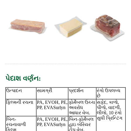
પેદાશ વર્ણન:
ઉત્પાદન
સામગ્રી
પ્રદર્શન
રંગો ઉપલબ્ધ
છે
ફિલ્મની રચના
PA, EVOH, PE,
ફોર્મેબલ ઉચ્ચ
સફેદ, કાળો,
PP, EVASurlyn
અવરોધ
પીળો, વાદળી,
આધાર વેબ.
લીલો, 10 રંગો
સુધી પ્રિન્ટિંગ
બિન-
PA, EVOH, PE,
બિન-ફોર્મેબલ
રચનાવાળી
PP, EVASurlyn
હાઇ બેરિયર
ફિલ્મ
ટોપ વેબ.