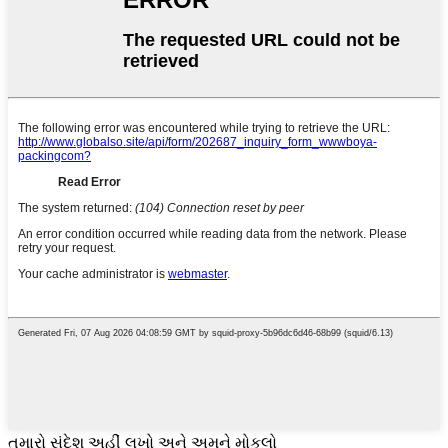
તમારો સંદેશ અહીં લખો અને અમને મોકલો