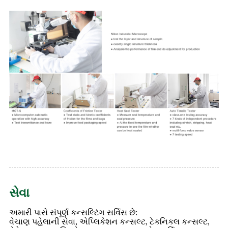
સેવા
અમારી પાસે સંપૂર્ણ કન્સલ્ટિંગ સર્વિસ છે:
વેચાણ પહેલાની સેવા, એપ્લિકેશન કન્સલ્ટ, ટેકનિકલ કન્સલ્ટ,