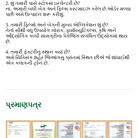
2. શું તમારી પાસે સ્ટોકમાં ઇન્વેન્ટરી છે?
ના. અમારી બધી બેગ અને ફિલ્મ કસ્ટમાઇઝ કરેલ છે.ઓર્ડર મળ્યા
પછી અમે ઉત્પાદન શરૂ કરીશું.
3. તમારી ફિલ્મો અને બેગની મુખ્ય એપ્લિકેશન શું છે?
તેનો સૌથી વધુ ઉપયોગ ખોરાક, ફાર્માસ્યુટિકલ્સ, કૃષિ અને
ઔદ્યોગિક કાચી સામગ્રીના પેકેજિંગ સંબંધિત ઉદ્યોગમાં થાય
છે.
4. તમારી ફેક્ટરીનું સ્થાન ક્યાં છે?
અમે યિક્સિંગ શહેર જિઆંગસુ પ્રાંતમાં સ્થિત છીએ જે શાંઘાઈથી
એક કલાકની ટ્રેન છે.
પ્રમાણપત્ર