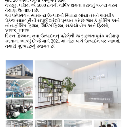
માટે 20 વર્ષથી વધુના અનુભવ સાથે.
વેક્યૂમ પાઉચ એ 5000 ટનની વાર્ષિક ક્ષમતા ધરાવતું અન્ય ગરમ
વેચાણ ઉત્પાદન છે.
આ પરંપરાગત સામાન્ય ઉત્પાદનો સિવાય બોયા તમને લવચીક
પેકેજ સામગ્રીની સંપૂર્ણ શ્રેણી પ્રદાન કરે છે જેમ કે ફોર્મિંગ અને
નોન-ફોર્મિંગ ફ્લિમ, લિડિંગ ફિલ્મ, સંકોચો બેગ અને ફિલ્મો,
VFFS, HFFS.
સ્કિન ફિલ્મના નવા ઉત્પાદનનું પહેલેથી જ સફળતાપૂર્વક પરીક્ષણ
કરવામાં આવ્યું છે જે માર્ચ 2021 માં મોટા પાયે ઉત્પાદન પર આવશે,
તમારી પૂછપરછનું સ્વાગત છે!