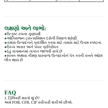
લક્ષણો અને લાભો:
●
ઉત્કૃષ્ટ રચના ગુણધર્મો
●
ઓક્સિજન ટ્રાન્સમિશન દરોની વિશાળ શ્રેણી
●
તમારા ઉત્પાદનને પ્રદર્શિત કરવા માટે તમારા માટે ઉત્તમ સ્પષ્ટતા
●
ઉચ્ચ અસર અને પંચર પ્રતિરોધક
●
ઠંડું તાપમાનમાં તાકાત જાળવી રાખે છે
●
સખત અથવા તીક્ષ્ણ ધારવાળા ઉત્પાદનોને પેક કરતી વખતે ઓછા
લીક થાય છે
FAQ
1. ડિલિવરી શરતો શું છે?
અમે FOB, CFR, CIF સ્વીકારી શકીએ છીએ.