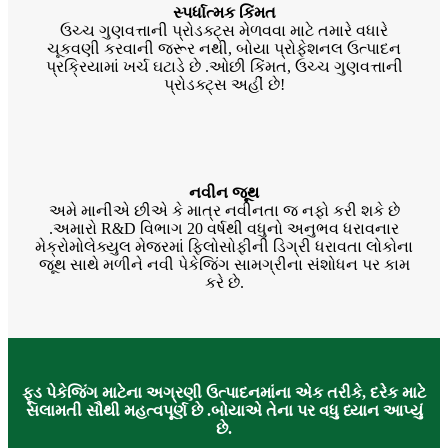
સ્પર્ધાત્મક કિંમત
ઉચ્ચ ગુણવત્તાની પ્રોડક્ટ્સ મેળવવા માટે તમારે વધારે
ચૂકવણી કરવાની જરૂર નથી, બોયા પ્રોફેશનલ ઉત્પાદન
પ્રક્રિયામાં ખર્ચ ઘટાડે છે .ઓછી કિંમત, ઉચ્ચ ગુણવત્તાની
પ્રોડક્ટ્સ અહીં છે!
નવીન જૂથ
અમે માનીએ છીએ કે માત્ર નવીનતા જ નફો કરી શકે છે
.અમારો R&D વિભાગ 20 વર્ષથી વધુનો અનુભવ ધરાવનાર
મેક્રોમોલેક્યુલ મેજરમાં ફિલોસોફીની ડિગ્રી ધરાવતા લોકોના
જૂથ સાથે મળીને નવી પેકેજિંગ સામગ્રીના સંશોધન પર કામ
કરે છે.
ફૂડ પેકેજિંગ માટેના અગ્રણી ઉત્પાદનમાંના એક તરીકે, દરેક માટે
સલામતી સૌથી મહત્વપૂર્ણ છે .બોયાએ તેના પર વધુ ધ્યાન આપ્યું
છે.