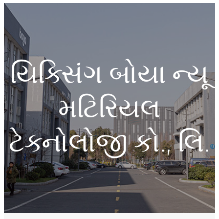
યિક્સિંગ બોયા ન્યૂ
મટિરિયલ
ટેક્નોલોજી કો., લિ.