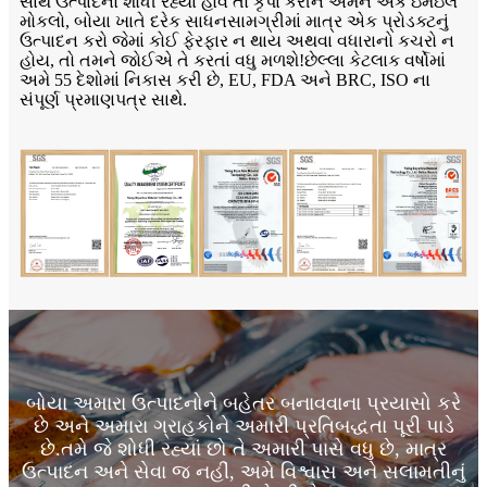
સાથે ઉત્પાદનો શોધી રહ્યા હોવ તો કૃપા કરીને અમને એક ઇમેઇલ
મોકલો, બોયા ખાતે દરેક સાધનસામગ્રીમાં માત્ર એક પ્રોડક્ટનું
ઉત્પાદન કરો જેમાં કોઈ ફેરફાર ન થાય અથવા વધારાનો કચરો ન
હોય, તો તમને જોઈએ તે કરતાં વધુ મળશે!છેલ્લા કેટલાક વર્ષોમાં
અમે 55 દેશોમાં નિકાસ કરી છે, EU, FDA અને BRC, ISO ના
સંપૂર્ણ પ્રમાણપત્ર સાથે.
બોયા અમારા ઉત્પાદનોને બહેતર બનાવવાના પ્રયાસો કરે
છે અને અમારા ગ્રાહકોને અમારી પ્રતિબદ્ધતા પૂરી પાડે
છે.તમે જે શોધી રહ્યાં છો તે અમારી પાસે વધુ છે, માત્ર
ઉત્પાદન અને સેવા જ નહીં, અમે વિશ્વાસ અને સલામતીનું