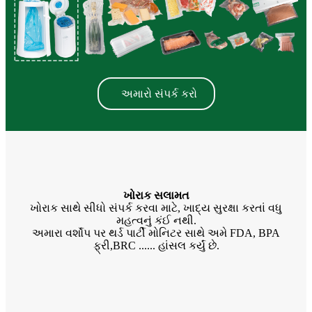
અમારો સંપર્ક કરો
ખોરાક સલામત
ખોરાક સાથે સીધો સંપર્ક કરવા માટે, ખાદ્ય સુરક્ષા કરતાં વધુ
મહત્વનું કંઈ નથી.
અમારા વર્શૉપ પર થર્ડ પાર્ટી મોનિટર સાથે અમે FDA, BPA
ફ્રી,BRC ...... હાંસલ કર્યું છે.