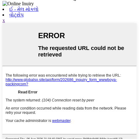
ઈ - મેલ મોકલો
વોટ્સેપ
x