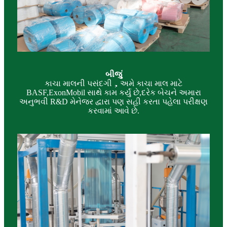
બીજું
કાચા માલની પસંદગી，અમે કાચા માલ માટે
BASF,ExonMobil સાથે કામ કર્યું છે,દરેક બેચને અમારા
અનુભવી R&D મેનેજર દ્વારા પણ સહી કરતા પહેલા પરીક્ષણ
કરવામાં આવે છે.