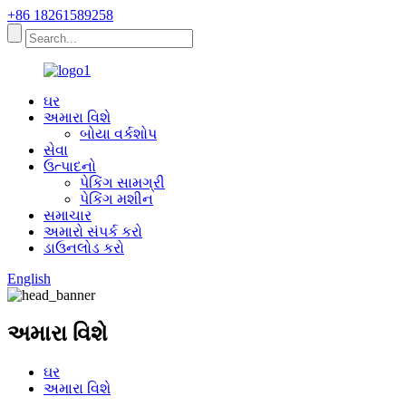
+86 18261589258
ઘર
અમારા વિશે
બોયા વર્કશોપ
સેવા
ઉત્પાદનો
પેકિંગ સામગ્રી
પેકિંગ મશીન
સમાચાર
અમારો સંપર્ક કરો
ડાઉનલોડ કરો
English
અમારા વિશે
ઘર
અમારા વિશે