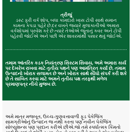
ત્રીજું
ડસ્ટ ફ્રી વર્ક શોપ, બધા કામદારો ખાસ ટોપી સાથે સમાન
કામના કપડા પહેરે છે.દર વખતે જ્યારે મુલાકાતીઓ અમારા
વર્કશોપમાં પ્રવેશ કરે છે ત્યારે તેઓએ જૂતાનું કવર અને ટોપી
પહેરવી જોઈએ અને પછી એર શાવરમાંથી પસાર થવું જોઈએ.
તમામ આંતરિક કડક નિયંત્રણ સિસ્ટમ સિવાય, અમે અમારા કાર્ય
પર દેખરેખ રાખવા માટે તૃતીય પક્ષને પણ આમંત્રિત કર્યા છે, તમામ
ઉત્પાદનો ખોરાક સલામત છે અને ખોરાક સાથે સીધો સંપર્ક કરી શકે
છે તે સાબિત કરવા માટે અમને તૃતીય પક્ષ તરફથી મળેલ
પ્રમાણપત્ર નીચે મુજબ છે.
અમે માત્ર મજબૂત, ઉચ્ચ-ગુણવત્તાવાળી ફૂડ પેકેજિંગ
સામગ્રીઓનું ઉત્પાદન જ નથી કરતા પણ નવીન પેકેજિંગ
સોલ્યુશન્સ પણ પ્રદાન કરીએ છીએ.જો તમે સ્પર્ધાત્મક કિંમતો