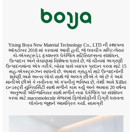
Yixing Boya New Material Technology Co., LTD ની સ્થાપના
ઑક્ટોબર 2018 માં કરવામાં આવી હતી, જે લવચીક મલ્ટિ-લેયર
કો-એક્સ્ટ્રુડેડ ફંક્શનલ પેકેજિંગ મટિરિયલ્સના સંશોધન,
ઉત્પાદન અને વેચાણમાં વિશેષતા ધરાવે છે, જે ચીનમાં અગ્રણી
ઉત્પાદનમાંના એક તરીકે, બોયા પાસે વ્યાપક પ્રદાન કરવા માટે 15
સહ-એક્સ્ટ્રુઝન સાધનો છે. અમારા ગ્રાહકો માટે ઉત્પાદનોની
શ્રેણી.અમે અન્ય લોકો સાથે જે અલગ છીએ તે એ છે કે અમે
માનીએ છીએ કે નવીનતા એ કંપનીનું ભવિષ્ય છે, તેથી અમે XiBei
ઇન્ડસ્ટ્રી યુનિવર્સિટી સાથે મળીને કામ કર્યું અને અમારા 20 વર્ષના
અનુભવી એન્જિનિયર સાથે મળીને નવા પેકેજિંગ પર સંશોધન
કરવા માટે macromolecule મેજરમાં ફિલોસોફીની ડિગ્રી ધરાવતા
લોકોના જૂથને આમંત્રિત કર્યા. સામગ્રી