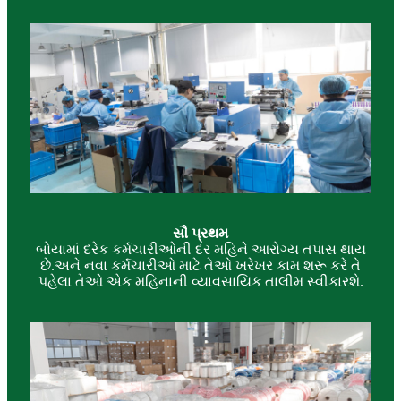
સૌ પ્રથમ
બોયામાં દરેક કર્મચારીઓની દર મહિને આરોગ્ય તપાસ થાય
છે.અને નવા કર્મચારીઓ માટે તેઓ ખરેખર કામ શરૂ કરે તે
પહેલા તેઓ એક મહિનાની વ્યાવસાયિક તાલીમ સ્વીકારશે.