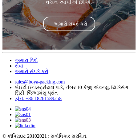
વચન આપીએ છીએ.
અમારો સંપર્ક કરો
અમારા વિશે
સેવા
અમારો સંપર્ક કરો
sales@boya-packing.com
બેઈટૌ ઈન્ડસ્ટ્રીયલ પાર્ક, નંબર 10 કેજી એવન્યુ, યિક્સિંગ
સિટી, જિઆંગસુ પ્રાંત
ફોન: +86 18261589258
© કૉપિરાઇટ 20102021 : સર્વાધિકાર સુરક્ષિત.