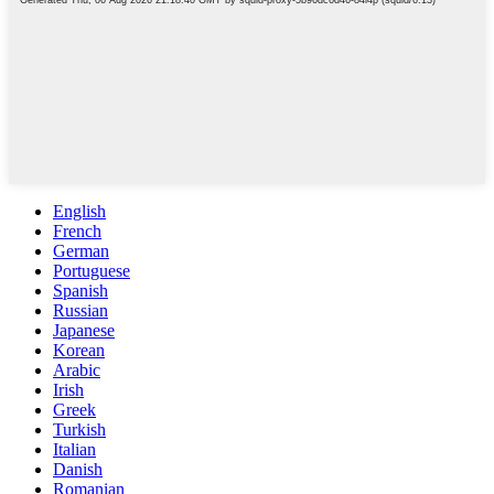
English
French
German
Portuguese
Spanish
Russian
Japanese
Korean
Arabic
Irish
Greek
Turkish
Italian
Danish
Romanian