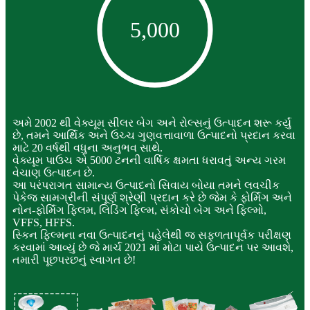
5,000
અમે 2002 થી વેક્યૂમ સીલર બેગ અને રોલ્સનું ઉત્પાદન શરૂ કર્યું
છે, તમને આર્થિક અને ઉચ્ચ ગુણવત્તાવાળા ઉત્પાદનો પ્રદાન કરવા
માટે 20 વર્ષથી વધુના અનુભવ સાથે.
વેક્યૂમ પાઉચ એ 5000 ટનની વાર્ષિક ક્ષમતા ધરાવતું અન્ય ગરમ
વેચાણ ઉત્પાદન છે.
આ પરંપરાગત સામાન્ય ઉત્પાદનો સિવાય બોયા તમને લવચીક
પેકેજ સામગ્રીની સંપૂર્ણ શ્રેણી પ્રદાન કરે છે જેમ કે ફોર્મિંગ અને
નોન-ફોર્મિંગ ફ્લિમ, લિડિંગ ફિલ્મ, સંકોચો બેગ અને ફિલ્મો,
VFFS, HFFS.
સ્કિન ફિલ્મના નવા ઉત્પાદનનું પહેલેથી જ સફળતાપૂર્વક પરીક્ષણ
કરવામાં આવ્યું છે જે માર્ચ 2021 માં મોટા પાયે ઉત્પાદન પર આવશે,
તમારી પૂછપરછનું સ્વાગત છે!