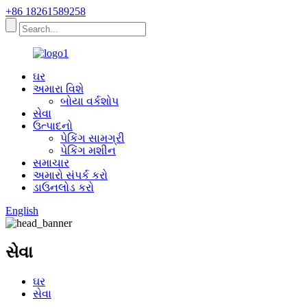
+86 18261589258
ઘર
અમારા વિશે
બોયા વર્કશોપ
સેવા
ઉત્પાદનો
પેકિંગ સામગ્રી
પેકિંગ મશીન
સમાચાર
અમારો સંપર્ક કરો
ડાઉનલોડ કરો
English
સેવા
ઘર
સેવા