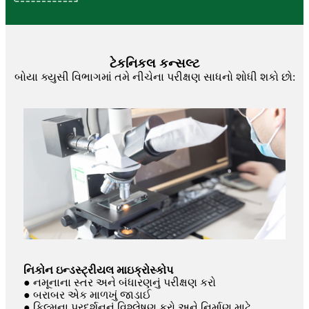
ટેકનિકલ કન્સલ્ટ
બોયા ક્યુસી વિભાગમાં તમે નીચેના પરીક્ષણ સાધનો શોધી શકો છો:
નિકોન ઇન્ડસ્ટ્રીયલ માઇક્રોસ્કોપ
● નમૂનાના સ્તર અને બંધારણનું પરીક્ષણ કરો
● બરાબર એક માળખું જાડાઈ
● ફિલ્મના પ્રદર્શનનું વિશ્લેષણ કરો અને નિર્માણ માટે