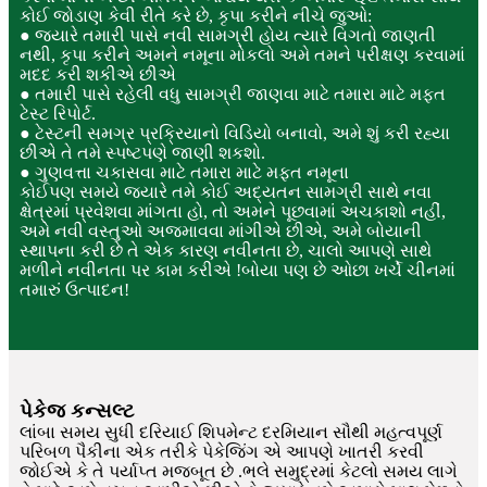
કોઈ જોડાણ કેવી રીતે કરે છે, કૃપા કરીને નીચે જુઓ:
● જ્યારે તમારી પાસે નવી સામગ્રી હોય ત્યારે વિગતો જાણતી
નથી, કૃપા કરીને અમને નમૂના મોકલો અમે તમને પરીક્ષણ કરવામાં
મદદ કરી શકીએ છીએ
● તમારી પાસે રહેલી વધુ સામગ્રી જાણવા માટે તમારા માટે મફત
ટેસ્ટ રિપોર્ટ.
● ટેસ્ટની સમગ્ર પ્રક્રિયાનો વિડિયો બનાવો, અમે શું કરી રહ્યા
છીએ તે તમે સ્પષ્ટપણે જાણી શકશો.
● ગુણવત્તા ચકાસવા માટે તમારા માટે મફત નમૂના
કોઈપણ સમયે જ્યારે તમે કોઈ અદ્યતન સામગ્રી સાથે નવા
ક્ષેત્રમાં પ્રવેશવા માંગતા હો, તો અમને પૂછવામાં અચકાશો નહીં,
અમે નવી વસ્તુઓ અજમાવવા માંગીએ છીએ, અમે બોયાની
સ્થાપના કરી છે તે એક કારણ નવીનતા છે, ચાલો આપણે સાથે
મળીને નવીનતા પર કામ કરીએ !બોયા પણ છે ઓછા ખર્ચે ચીનમાં
તમારું ઉત્પાદન!
પેકેજ કન્સલ્ટ
લાંબા સમય સુધી દરિયાઈ શિપમેન્ટ દરમિયાન સૌથી મહત્વપૂર્ણ
પરિબળ પૈકીના એક તરીકે પેકેજિંગ એ આપણે ખાતરી કરવી
જોઈએ કે તે પર્યાપ્ત મજબૂત છે .ભલે સમુદ્રમાં કેટલો સમય લાગે