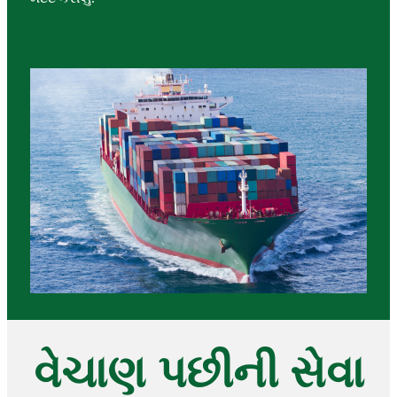
વેચાણ પછીની સેવા