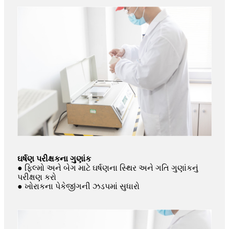
ઘર્ષણ પરીક્ષકના ગુણાંક
● ફિલ્મો અને બેગ માટે ઘર્ષણના સ્થિર અને ગતિ ગુણાંકનું
પરીક્ષણ કરો
● ખોરાકના પેકેજીંગની ઝડપમાં સુધારો