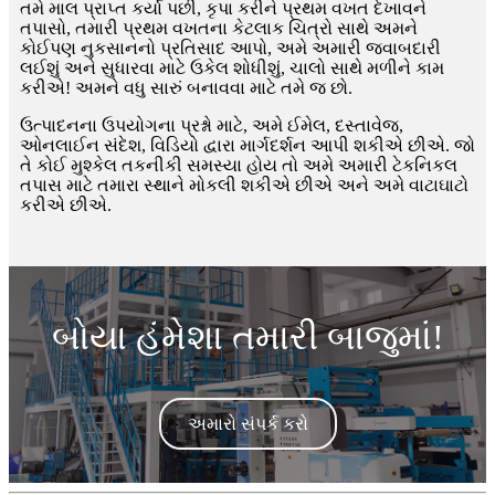
તમે માલ પ્રાપ્ત કર્યા પછી, કૃપા કરીને પ્રથમ વખત દેખાવને
તપાસો, તમારી પ્રથમ વખતના કેટલાક ચિત્રો સાથે અમને
કોઈપણ નુકસાનનો પ્રતિસાદ આપો, અમે અમારી જવાબદારી
લઈશું અને સુધારવા માટે ઉકેલ શોધીશું, ચાલો સાથે મળીને કામ
કરીએ! અમને વધુ સારું બનાવવા માટે તમે જ છો.
ઉત્પાદનના ઉપયોગના પ્રશ્નો માટે, અમે ઈમેલ, દસ્તાવેજ,
ઓનલાઈન સંદેશ, વિડિયો દ્વારા માર્ગદર્શન આપી શકીએ છીએ. જો
તે કોઈ મુશ્કેલ તકનીકી સમસ્યા હોય તો અમે અમારી ટેકનિકલ
તપાસ માટે તમારા સ્થાને મોકલી શકીએ છીએ અને અમે વાટાઘાટો
કરીએ છીએ.
બોયા હંમેશા તમારી બાજુમાં!
અમારો સંપર્ક કરો