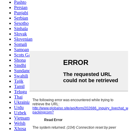
Pashto
Persian
Punjabi
Serbian
Sesotho
Sinhala
Slovak
Slovenian
Somali
Samoan
Scots Gaelic
Shona
Sindhi
Sundanese
Swahili
Tajik
Tamil
Telugu
Thai
Ukrainian
Urdu
Uzbek
Vietnamese
Welsh
Xhosa