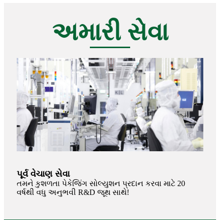
અમારી સેવા
પૂર્વ વેચાણ સેવા
તમને કુશળતા પેકેજિંગ સોલ્યુશન પ્રદાન કરવા માટે 20
વર્ષથી વધુ અનુભવી R&D જૂથ સાથે!