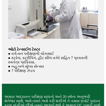
ઓટો ટેન્સાઈલ ટેસ્ટર
● વર્ગ-વન પરીક્ષણની ચોકસાઈ
● સ્ટ્રેચ, સ્ટ્રીપિંગ, હીટ સીલ વગેરે સહિત 7 પ્રકારની
સ્વતંત્ર પ્રક્રિયા.
● બહુ-બળ મૂલ્ય સેન્સર
● 7 પરીક્ષણ ઝડપ
અમારા અદ્યતન પરીક્ષણ સાધનો અને 20 વર્ષના અનુભવી
મેનેજર સાથે, અમે તમને અમે કરી શકીએ તે તમામ સપોર્ટ પ્રદાન
કરવા માંગીએ છીએ.તમને આશ્ચર્ય થશે કે અમારું QC તમારી સાથે