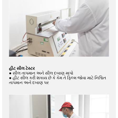
હીટ સીલ ટેસ્ટર
● સીલ તાપમાન અને સીલ દબાણ માપો
● હીટ સીલ કરી શકાય છે કે કેમ તે ફિલ્મ જોવા માટે નિશ્ચિત
તાપમાન અને દબાણ પર