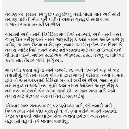
વેચાણ એ પ્રથમ પગલું છે પરંતુ છેલ્લું નથી.બોયા ખાતે અમે સારી
વેચાણ પછીની સેવા પૂરી પાડીને અમારા ગ્રાહકો સાથે લાંબા
ગાળાના સંબંધ બનાવીએ છીએ.
બોયામાં અમે તમારી ડિપોઝિટ મેળવીએ ત્યારથી, અમે તમને તરત
જ સૂચિત કરીશું અને તમને જણાવીશું કે અમે તમારા ઑર્ડર પછી શું
કરીશું, અમારું ઉત્પાદન શેડ્યૂલ, તમારા ઑર્ડરનું ઉત્પાદન સ્થિર છે,
તમારા ઑર્ડર વિશે તમને સ્પષ્ટપણે જાણવા માટે તમારા ઉત્પાદનનો
વીડિયો લઈને. મશીન સ્ટાર્ટઅપ, એડજસ્ટ, ટેસ્ટ, પેકેજીંગ, ડિલિવર
કરવા માટે તૈયાર જેવી પ્રક્રિયા.
માલ લોડ કરતા પહેલા અમે જથ્થો, કદ અને લેબલને પણ બે વાર
તપાસીશું, જો તમે તમારા પોતાના દ્વારા માલનું પરીક્ષણ કરવા માંગતા
હોવ તો અમે એકસાથે વિડિયો બનાવી શકીએ છીએ, જ્યાં સુધી
તમે સંતુષ્ટ ન થાઓ ત્યાં સુધી અમે તમારા ઓર્ડરને અનુસરીશું કે
તમે કયા બોક્સને ચેક કરવા માંગો છો. .સામાન ગયા પછી અમે
તમારા માટે કેટલાક અસલ ચિત્રો પણ લઈશું .
એકવાર માલ ગંતવ્ય બંદર પર પહોંચ્યા પછી, જો તમારી પાસે
ક્લિયરન્સ અંગે કોઈ પ્રશ્નો હોય, તો કૃપા કરીને અમને જણાવો,
7*24 કલાકની ઑનલાઇન સેવા અથવા ઇમેઇલ અમે તમને
વહેલામાં વહેલી તકે જવાબ આપીશું.