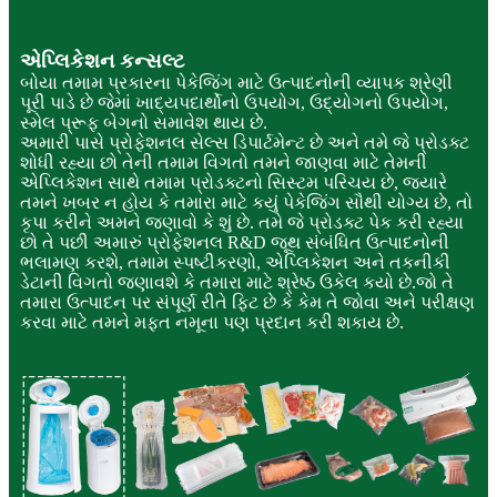
એપ્લિકેશન કન્સલ્ટ
બોયા તમામ પ્રકારના પેકેજિંગ માટે ઉત્પાદનોની વ્યાપક શ્રેણી
પૂરી પાડે છે જેમાં ખાદ્યપદાર્થોનો ઉપયોગ, ઉદ્યોગનો ઉપયોગ,
સ્મેલ પ્રૂફ બેગનો સમાવેશ થાય છે.
અમારી પાસે પ્રોફેશનલ સેલ્સ ડિપાર્ટમેન્ટ છે અને તમે જે પ્રોડક્ટ
શોધી રહ્યા છો તેની તમામ વિગતો તમને જાણવા માટે તેમની
એપ્લિકેશન સાથે તમામ પ્રોડક્ટનો સિસ્ટમ પરિચય છે, જ્યારે
તમને ખબર ન હોય કે તમારા માટે કયું પેકેજિંગ સૌથી યોગ્ય છે, તો
કૃપા કરીને અમને જણાવો કે શું છે. તમે જે પ્રોડક્ટ પેક કરી રહ્યા
છો તે પછી અમારું પ્રોફેશનલ R&D જૂથ સંબંધિત ઉત્પાદનોની
ભલામણ કરશે, તમામ સ્પષ્ટીકરણો, એપ્લિકેશન અને તકનીકી
ડેટાની વિગતો જણાવશે કે તમારા માટે શ્રેષ્ઠ ઉકેલ કયો છે.જો તે
તમારા ઉત્પાદન પર સંપૂર્ણ રીતે ફિટ છે કે કેમ તે જોવા અને પરીક્ષણ
કરવા માટે તમને મફત નમૂના પણ પ્રદાન કરી શકાય છે.