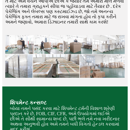
તે માટે અમે વચન આપીએ છીએ કે જ્યારે તમે અમારો માલ મેળવો
ત્યારે તે તમારા ગ્રાહકને સીધા જ પહોંચાડવા માટે તૈયાર છે . દરેક
પેકેજિંગ અને લેબલ્સ પણ કસ્ટમાઈઝ્ડ છે, જો તમે અનન્ય
પેકેજિંગ ફક્ત તમારા માટે જ રાખવા માંગતા હોવ તો કૃપા કરીને
અમને જણાવો, અમારા ડિઝાઇનર તમારી સાથે કામ કરશે!
શિપમેન્ટ કન્સલ્ટ
બોયા તમને પસંદ કરવા માટે શિપમેન્ટ ટર્મની વિશાળ શ્રેણી
પ્રદાન કરે છે, FOB, CIF, CFR, અમે ઉપયોગમાં લઈએ
છીએ તે સૌથી સામાન્ય શબ્દ છે, પછી ભલે તમે નવા ખરીદનાર
અથવા અનુભવી હોવ અમે તમને બધી વિગતો હેન્ડલ કરવામાં
મદદ કરીશું.