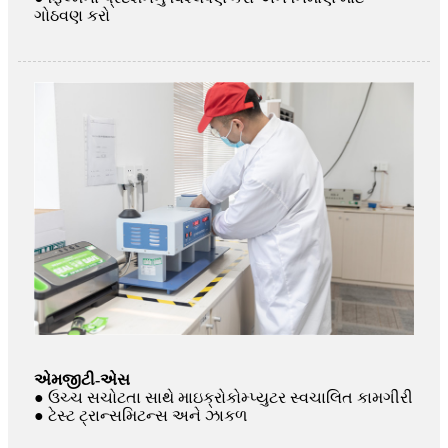
ગોઠવણ કરો
એમજીટી-એસ
● ઉચ્ચ સચોટતા સાથે માઇક્રોકોમ્પ્યુટર સ્વચાલિત કામગીરી
● ટેસ્ટ ટ્રાન્સમિટન્સ અને ઝાકળ