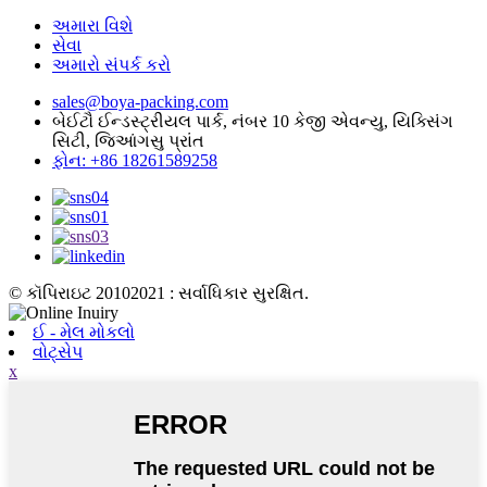
અમારા વિશે
સેવા
અમારો સંપર્ક કરો
sales@boya-packing.com
બેઈટૌ ઈન્ડસ્ટ્રીયલ પાર્ક, નંબર 10 કેજી એવન્યુ, યિક્સિંગ
સિટી, જિઆંગસુ પ્રાંત
ફોન: +86 18261589258
© કૉપિરાઇટ 20102021 : સર્વાધિકાર સુરક્ષિત.
ઈ - મેલ મોકલો
વોટ્સેપ
x